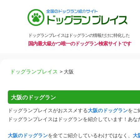
ドッグランプレイスはドッグランの情報だけに特化した
国内最大級かつ唯一のドッグラン検索サイトです
コ
ドッグランプレイス
>
大阪
ン
テ
ン
大阪のドッグラン
ツ
へ
ドッグランプレイスがおススメする
大阪のドッグラン
をご
ス
ドッグランプレイスはドッグランを紹介しています！あな
キ
大阪のドッグラン
を全てご紹介しているわけではなく、
大
ッ