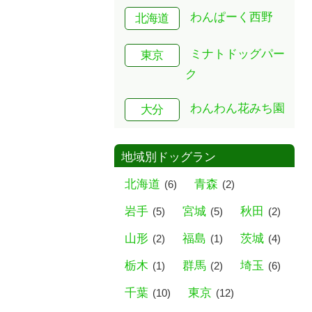
わんぱーく西野
北海道
ミナトドッグパー
東京
ク
わんわん花みち園
大分
地域別ドッグラン
北海道
青森
(6)
(2)
岩手
宮城
秋田
(5)
(5)
(2)
山形
福島
茨城
(2)
(1)
(4)
栃木
群馬
埼玉
(1)
(2)
(6)
千葉
東京
(10)
(12)