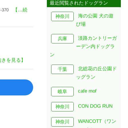
最近閲覧されたドッグラン
【…続
370
海の公園 犬の遊
神奈川
び場
淡路カントリーガ
兵庫
ーデン内ドッグラ
ン
続きを見る】
北総花の丘公園ド
千葉
ッグラン
cafe mof
岐阜
CON DOG RUN
神奈川
WANCOTT（ワン
神奈川