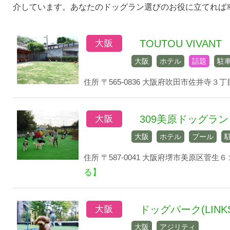
介しています。あなたのドッグラン選びのお役に立てれば
プ
TOUTOU VIVANT
大阪
大阪
ホテル
話題
駐
住所 〒565-0836 大阪府吹田市佐井寺３丁目１
309美原ドッグラン
大阪
大阪
ホテル
プール
住所 〒587-0041 大阪府堺市美原区菅生６
る】
ドッグパーク(LIN
大阪
大阪
アジリティ