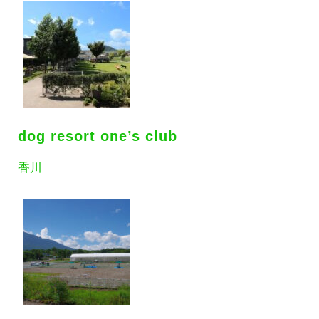
dog resort one’s club
香川