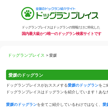
ドッグランプレイスはドッグランの情報だけに特化した
国内最大級かつ唯一のドッグラン検索サイトです
コ
ドッグランプレイス
>
愛媛
ン
テ
ン
愛媛のドッグラン
ツ
へ
ドッグランプレイスがおススメする
愛媛のドッグラン
をご
ス
ドッグランプレイスはドッグランを紹介しています！あな
キ
愛媛のドッグラン
を全てご紹介しているわけではなく、
愛
ッ