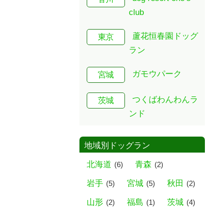
club
蘆花恒春園ドッグ
東京
ラン
ガモウパーク
宮城
つくばわんわんラ
茨城
ンド
地域別ドッグラン
北海道
青森
(6)
(2)
岩手
宮城
秋田
(5)
(5)
(2)
山形
福島
茨城
(2)
(1)
(4)