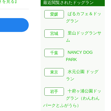
きを見る】
最近閲覧されたドッグラン
ぱるカフェ＆ドッ
愛媛
グラン
里山ドッグランサ
宮城
ム
NANCY DOG
千葉
PARK
水元公園 ドッグ
東京
ラン
十府ヶ浦公園ドッ
岩手
グラン（わんわん
パークとふがうら）