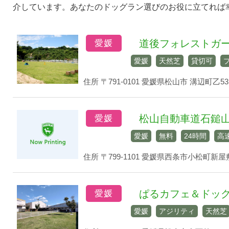
介しています。あなたのドッグラン選びのお役に立てれば
プ
道後フォレストガ
愛媛
愛媛
天然芝
貸切可
住所 〒791-0101 愛媛県松⼭市 溝辺町⼄531
松山自動車道石鎚山
愛媛
愛媛
無料
24時間
高速
住所 〒799-1101 愛媛県西条市小松町新屋敷 
ぱるカフェ＆ドッ
愛媛
愛媛
アジリティ
天然芝