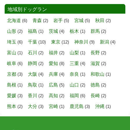
地域別ドッグラン
北海道
(6)
青森
(2)
岩手
(5)
宮城
(5)
秋田
(2)
山形
(2)
福島
(1)
茨城
(4)
栃木
(1)
群馬
(2)
埼玉
(6)
千葉
(10)
東京
(12)
神奈川
(9)
新潟
(4)
富山
(1)
石川
(2)
福井
(2)
山梨
(1)
長野
(2)
岐阜
(6)
静岡
(2)
愛知
(8)
三重
(4)
滋賀
(2)
京都
(3)
大阪
(4)
兵庫
(4)
奈良
(1)
和歌山
(1)
島根
(1)
鳥取
(1)
広島
(5)
山口
(2)
徳島
(2)
愛媛
(3)
香川
(2)
高知
(2)
福岡
(6)
長崎
(2)
熊本
(2)
大分
(3)
宮崎
(1)
鹿児島
(3)
沖縄
(1)