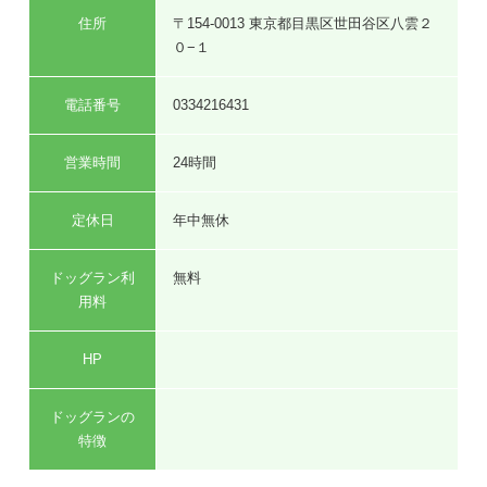
住所
〒154-0013 東京都目黒区世田谷区八雲２
０−１
電話番号
0334216431
営業時間
24時間
定休日
年中無休
ドッグラン利
無料
用料
HP
ドッグランの
特徴