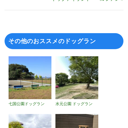
記
ビ
の
事:
ゲ
記
ー
事:
シ
ョ
その他のおススメのドッグラン
ン
七国公園ドッグラン
水元公園 ドッグラン