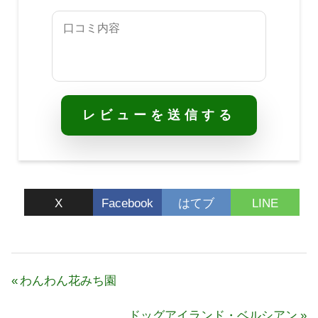
レビューを送信する
X
Facebook
はてブ
LINE
投
前
わんわん花みち園
稿
の
ナ
次
ドッグアイランド・ベルシアン