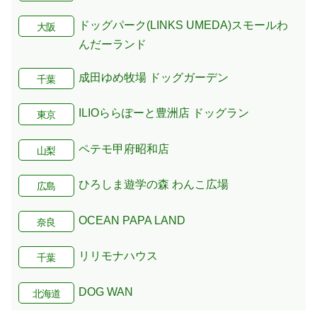
ドッグパーク(LINKS UMEDA)スモールわ
大阪
んだーランド
成田ゆめ牧場 ドッグガーデン
千葉
ILIOららぽーと豊洲店 ドッグラン
東京
ペテモ甲府昭和店
山梨
ひろしま遊学の森 わんこ広場
広島
OCEAN PAPA LAND
奈良
リリモナハウス
千葉
DOG WAN
北海道