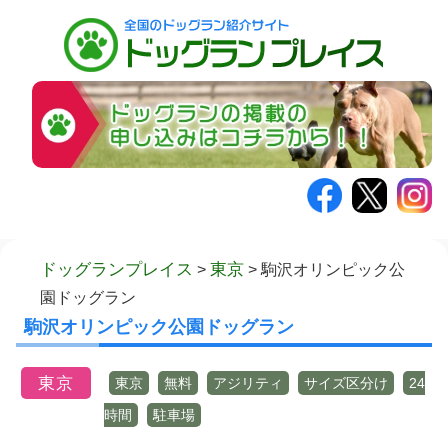
コ
ドッグランプレイス
東京
>
>
駒沢オリンピック公
ン
園ドッグラン
テ
駒沢オリンピック公園ドッグラン
ン
ツ
東京
東京
無料
アジリティ
サイズ区分け
24
へ
時間
駐車場
ス