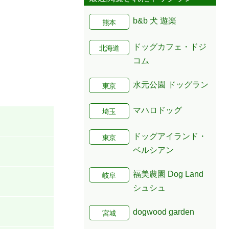
b&b 犬 遊楽
熊本
ドッグカフェ・ドジ
北海道
コム
水元公園 ドッグラン
東京
マハロドッグ
埼玉
ドッグアイランド・
東京
ベルシアン
福美農園 Dog Land
岐阜
シュシュ
dogwood garden
宮城