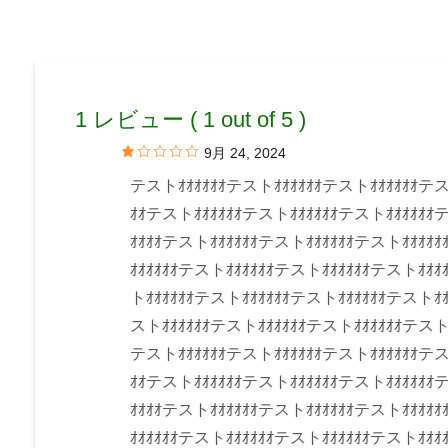
1 レビュー ( 1 out of 5 )
9月 24, 2024
テストｵｵｵｵｵｵテストｵｵｵｵｵｵテストｵｵｵｵｵｵテストｵｵｵｵｵｵテストｵｵｵｵｵｵテストｵｵｵｵｵｵテストｵｵｵｵｵｵテストｵｵｵｵｵｵテストｵｵｵｵｵｵテストｵｵｵｵｵｵテストｵｵｵｵｵｵテストｵｵｵｵｵｵテストｵｵｵｵｵｵテストｵｵｵｵｵｵテストｵｵｵｵｵｵテストｵｵｵｵｵｵテストｵｵｵｵｵｵテストｵｵｵｵｵｵテストｵｵｵｵｵｵテストｵｵｵｵｵｵテストｵｵｵｵｵｵテストｵｵｵｵｵｵテストｵｵｵｵｵｵテストｵｵｵｵｵｵテストｵｵｵｵｵｵテストｵｵｵｵｵｵテストｵｵｵｵｵｵテストｵｵｵｵｵｵテストｵｵｵｵｵｵテストｵｵｵｵｵｵテストｵｵｵｵｵｵテストｵｵｵｵｵｵテストｵｵｵｵｵｵテストｵｵｵｵｵｵテストｵｵｵｵｵｵテストｵｵｵｵｵｵテストｵｵｵｵｵｵテストｵｵｵｵｵｵテストｵｵｵｵｵｵテストｵｵｵｵｵｵテストｵｵｵｵｵｵテストｵｵｵｵｵｵテストｵｵｵｵｵｵテストｵｵｵｵｵｵテストｵｵｵｵｵｵテストｵｵｵｵｵｵテストｵｵｵｵｵｵテストｵｵｵｵｵｵテストｵｵｵｵｵｵテストｵｵｵｵｵｵテストｵｵｵｵｵｵテストｵｵｵｵｵｵテストｵｵｵｵｵｵテストｵｵｵｵｵｵテストｵｵｵｵｵｵテストｵｵｵｵｵｵテストｵｵｵｵｵｵテストｵｵｵｵｵｵテストｵｵｵｵｵｵテストｵｵｵｵｵｵテストｵｵｵｵｵｵテストｵｵｵｵｵｵテストｵｵｵｵｵｵテストｵｵｵｵｵｵテストｵｵｵｵｵｵテストｵｵｵｵｵｵテストｵｵｵｵｵｵテストｵｵｵｵｵｵテストｵｵｵｵｵｵテストｵｵｵｵｵｵテストｵｵｵｵｵｵテストｵｵｵｵｵｵテストｵｵｵｵｵｵテストｵｵｵｵｵｵテストｵｵｵｵｵｵテストｵｵｵｵｵｵテストｵｵｵｵｵｵテストｵｵｵｵｵｵテストｵｵｵｵｵｵテストｵｵｵｵｵｵテストｵｵｵｵｵｵテストｵｵｵｵｵｵテストｵｵｵｵｵｵテストｵｵｵｵｵｵテストｵｵｵｵｵｵテストｵｵｵｵｵｵテストｵｵｵｵｵｵテストｵｵｵｵｵｵテストｵｵｵｵｵｵテストｵｵｵｵｵｵテストｵｵｵｵｵｵテストｵｵｵｵｵｵテストｵｵｵｵｵｵテストｵｵｵｵｵｵテストｵｵｵｵｵｵテストｵｵｵｵｵｵテストｵｵｵｵｵｵテストｵｵｵｵｵｵテストｵｵｵｵｵｵテストｵｵｵｵｵｵテストｵｵｵｵｵｵテストｵｵｵｵｵｵテストｵｵｵｵｵｵテストｵｵｵｵｵｵテストｵｵｵｵｵｵテストｵｵｵｵｵｵテストｵｵｵｵｵｵテストｵｵｵｵｵｵテストｵｵｵｵｵｵテストｵｵｵｵｵｵテストｵｵｵｵｵｵテストｵｵｵｵｵｵテストｵｵｵｵｵｵテストｵｵｵｵｵｵテストｵｵｵｵｵｵテストｵｵｵｵｵｵテストｵｵｵｵｵｵテストｵｵｵｵｵｵテストｵｵｵｵｵｵテストｵｵｵｵｵｵテストｵｵｵｵｵｵテストｵｵｵｵｵｵテストｵｵｵｵｵｵテストｵｵｵｵｵｵテストｵｵｵｵｵｵテストｵｵｵｵｵｵテストｵｵｵｵｵｵテストｵｵｵｵｵｵテストｵｵｵｵｵｵテストｵｵｵｵｵｵテストｵｵｵｵｵｵテストｵｵｵｵｵｵテストｵｵｵｵｵｵテストｵｵｵｵｵｵテストｵｵｵｵｵｵテストｵｵｵｵｵｵテストｵｵｵｵｵｵテストｵｵｵｵｵｵテストｵｵｵｵｵｵテストｵｵｵｵｵｵテストｵｵｵｵｵｵテストｵｵｵｵｵｵテストｵｵｵｵｵｵテストｵｵｵｵｵｵテストｵｵｵｵｵｵテストｵｵｵｵｵｵテストｵｵｵｵｵｵテストｵｵｵｵｵｵテストｵｵｵｵｵｵテストｵｵｵｵｵｵテストｵｵｵｵｵｵテストｵｵｵｵｵｵテストｵｵｵｵｵｵテストｵｵｵｵｵｵテストｵｵｵｵｵｵテストｵｵｵｵｵｵテストｵｵｵｵｵｵテストｵｵｵｵｵｵテストｵｵｵｵｵｵテストｵｵｵｵｵｵテストｵｵｵｵｵｵテストｵｵｵｵｵｵテストｵｵｵｵｵｵテストｵｵｵｵｵｵテストｵｵｵｵｵｵテストｵｵｵｵｵｵテストｵｵｵｵｵｵテストｵｵｵｵｵｵテストｵｵｵｵｵｵテストｵｵｵｵｵｵテストｵｵｵｵｵｵテストｵｵｵｵｵｵテストｵｵｵｵｵｵテストｵｵｵｵｵｵテストｵｵｵｵｵｵテストｵｵｵｵｵｵテストｵｵｵｵｵｵテストｵｵｵｵｵｵテストｵｵｵｵｵｵテストｵｵｵｵｵｵテストｵｵｵｵｵｵテストｵｵｵｵｵｵテストｵｵｵｵｵｵテストｵｵｵｵｵｵテストｵｵｵｵｵｵテストｵｵｵｵｵｵテストｵｵｵｵｵｵテストｵｵｵｵｵｵテストｵｵｵｵｵｵテストｵｵｵｵｵｵテストｵｵｵｵｵｵテストｵｵｵｵｵｵテストｵｵｵｵｵｵテストｵｵｵｵｵｵテストｵｵｵｵｵｵテストｵｵｵｵｵｵテストｵｵｵｵｵｵテストｵｵｵｵｵｵテストｵｵｵｵｵｵテストｵｵｵｵｵｵテストｵｵｵｵｵｵテストｵｵｵｵｵｵテストｵｵｵｵｵｵテストｵｵｵｵｵｵテストｵｵｵｵｵｵテストｵｵｵｵｵｵテストｵｵｵｵｵｵテストｵｵｵｵｵｵテストｵｵｵｵｵｵテストｵｵｵｵｵｵテストｵｵｵｵｵｵテストｵｵｵｵｵｵテストｵｵｵｵｵｵテストｵｵｵｵｵｵテストｵｵｵｵｵｵテストｵｵｵｵｵｵテストｵｵｵｵｵｵテストｵｵｵｵｵｵテストｵｵｵｵｵｵテストｵｵｵｵｵｵテストｵｵｵｵｵｵテストｵｵｵｵｵｵテストｵｵｵｵｵｵテストｵｵｵｵｵｵテストｵｵｵｵｵｵテストｵｵｵｵｵｵテストｵｵｵｵｵｵテストｵｵｵｵｵｵテストｵｵｵｵｵｵテストｵｵｵｵｵｵテストｵｵｵｵｵｵテストｵｵｵｵｵｵテストｵｵｵｵｵｵテストｵｵｵｵｵｵテストｵｵｵｵｵｵテストｵｵｵｵｵｵテストｵｵｵｵｵｵテストｵｵｵｵｵｵテストｵｵｵｵｵｵテストｵｵｵｵｵｵテストｵｵｵｵｵｵテストｵｵｵｵｵｵテストｵｵｵｵｵｵテストｵｵｵｵｵｵテストｵｵｵｵｵｵテストｵｵｵｵｵｵテストｵｵｵｵｵｵテストｵｵｵｵｵｵテストｵｵｵｵｵｵテストｵｵｵｵｵｵテストｵｵｵｵｵｵテストｵｵｵｵｵｵテストｵｵｵｵｵｵテストｵｵｵｵｵｵテストｵｵｵｵｵｵテストｵｵｵｵｵｵテストｵｵｵｵｵｵテストｵｵｵｵｵｵテストｵｵｵｵｵｵテストｵｵｵｵｵｵテストｵｵｵｵｵｵテストｵｵｵｵｵｵテストｵｵｵｵｵｵテストｵｵｵｵｵｵテストｵｵｵｵｵｵテストｵｵｵｵｵｵテストｵｵｵｵｵｵテストｵｵｵｵｵｵテストｵｵｵｵｵｵテストｵｵｵｵｵｵテストｵｵｵｵｵｵテストｵｵｵｵｵｵテストｵｵｵｵｵｵテストｵｵｵｵｵｵテストｵｵｵｵｵｵテストｵｵｵｵｵｵテストｵｵｵｵｵｵテストｵｵｵｵｵｵテストｵｵｵｵｵｵテストｵｵｵｵｵｵテストｵｵｵｵｵｵテストｵｵｵｵｵｵテストｵｵｵｵｵｵテストｵｵｵｵｵｵテストｵｵｵｵｵｵテストｵｵｵｵｵｵテストｵｵｵｵｵｵテストｵｵｵｵｵｵテストｵｵｵｵｵｵテストｵｵｵｵｵｵテストｵｵｵｵｵｵテストｵｵｵｵｵｵテストｵｵｵｵｵｵテストｵｵｵｵｵｵテストｵｵｵｵｵｵテストｵｵｵｵｵｵテストｵｵｵｵｵｵテストｵｵｵｵｵｵテストｵｵｵｵｵｵテストｵｵｵｵｵｵテストｵｵｵｵｵｵテストｵｵｵｵｵｵテストｵｵｵｵｵｵテストｵｵｵｵｵｵテストｵｵｵｵｵｵテストｵｵｵｵｵｵテストｵｵｵｵｵｵテストｵｵｵｵｵｵテストｵｵｵｵｵｵテストｵｵｵｵｵｵテストｵｵｵｵｵｵテストｵｵｵｵｵｵテストｵｵｵｵｵｵテストｵｵｵｵｵｵテストｵｵｵｵｵｵテストｵｵｵｵｵｵテストｵｵｵｵｵｵテストｵｵｵｵｵｵテストｵｵｵｵｵｵテストｵｵｵｵｵｵテストｵｵｵｵｵｵテストｵｵｵｵｵｵテストｵｵｵｵｵｵテストｵｵｵｵｵｵテストｵｵｵｵｵｵテストｵｵｵｵｵｵテストｵｵｵｵｵｵテストｵｵｵｵｵｵテストｵｵｵｵｵｵテストｵｵｵｵｵｵテストｵｵｵｵｵｵテストｵｵｵｵｵｵテストｵｵｵｵｵｵテストｵｵｵｵｵｵテストｵｵｵｵｵｵテストｵｵｵｵｵｵテストｵｵｵｵｵｵテストｵｵｵｵｵｵテストｵｵｵｵｵｵテストｵｵｵｵｵｵテストｵｵｵｵｵｵテストｵｵｵｵｵｵテストｵｵｵｵｵｵテストｵｵｵｵｵｵテストｵｵｵｵｵｵテストｵｵｵｵｵｵテストｵｵｵｵｵｵテストｵｵｵｵｵｵテストｵｵｵｵｵｵテストｵｵｵｵｵｵテストｵｵｵｵｵｵテストｵｵｵｵｵｵテストｵｵｵｵｵｵテストｵｵｵｵｵｵテストｵｵｵｵｵｵテストｵｵｵｵｵｵテストｵｵｵｵｵｵテストｵｵｵｵｵｵテストｵｵｵｵｵｵテストｵｵｵｵｵｵテストｵｵｵｵｵｵテストｵｵｵｵｵｵテストｵｵｵｵｵｵテストｵｵｵｵｵｵテストｵｵｵｵｵｵテストｵｵｵｵｵｵテストｵｵｵｵｵｵテストｵｵｵｵｵｵテストｵｵｵｵｵｵテストｵｵｵｵｵｵテストｵｵｵｵｵｵテストｵｵｵｵｵｵテストｵｵｵｵｵｵテストｵｵｵｵｵｵテストｵｵｵｵｵｵテストｵｵｵｵｵｵテストｵｵｵｵｵｵテストｵｵｵｵｵｵテストｵｵｵｵｵｵテストｵｵｵｵｵｵテストｵｵｵｵｵｵテストｵｵｵｵｵｵテストｵｵｵｵｵｵテストｵｵｵｵｵｵテストｵｵｵｵｵｵテストｵｵｵｵｵｵテストｵｵｵｵｵｵテストｵｵｵｵｵｵテストｵｵｵｵｵｵテストｵｵｵｵｵｵテストｵｵｵｵｵｵテストｵｵｵｵｵｵテストｵｵｵｵｵｵテストｵｵｵｵｵｵテストｵｵｵｵｵｵテストｵｵｵｵｵｵテストｵｵｵｵｵｵテストｵｵｵｵｵｵテストｵｵｵｵｵｵテストｵｵｵｵｵｵテストｵｵｵｵｵｵテストｵｵｵｵｵｵテストｵｵｵｵｵｵテストｵｵｵｵｵｵテストｵｵｵｵｵｵテストｵｵｵｵｵｵテストｵｵｵｵｵｵテストｵｵｵｵｵｵテストｵｵｵｵｵｵテストｵｵｵｵｵｵテストｵｵｵｵｵｵテストｵｵｵｵｵｵテストｵｵｵｵｵｵテストｵｵｵｵｵｵテストｵｵｵｵｵｵテストｵｵｵｵｵｵテストｵｵｵｵｵｵテストｵｵｵｵｵｵテストｵｵｵｵｵｵテストｵｵｵｵｵｵテストｵｵｵｵｵｵテストｵｵｵｵｵｵテストｵｵｵｵｵｵテストｵｵｵｵｵｵテストｵｵｵｵｵｵテストｵｵｵｵｵｵテストｵｵｵｵｵｵテストｵｵｵｵｵｵテストｵｵｵｵｵｵテストｵｵｵｵｵｵテストｵｵｵｵｵｵテストｵｵｵｵｵｵテストｵｵｵｵｵｵテストｵｵｵｵｵｵテストｵｵｵｵｵｵテストｵｵｵｵｵｵテストｵｵｵｵｵｵテストｵｵｵｵｵｵテストｵｵｵｵｵｵテストｵｵｵｵｵｵテストｵｵｵｵｵｵテストｵｵｵｵｵｵテストｵｵｵｵｵｵテストｵｵｵｵｵｵテストｵｵｵｵｵｵテストｵｵｵｵｵｵテストｵｵｵｵｵｵテストｵｵｵｵｵｵテストｵｵｵｵｵｵテストｵｵｵｵｵｵテストｵｵｵｵｵｵテストｵｵｵｵｵｵテストｵｵｵｵｵｵテストｵｵｵｵｵｵテストｵｵｵｵｵｵテストｵｵｵｵｵｵテストｵｵｵｵｵｵテストｵｵｵｵｵｵテストｵｵｵｵｵｵテストｵｵｵｵｵｵテストｵｵｵｵｵｵテストｵｵｵｵｵｵテストｵｵｵｵｵｵテストｵｵｵｵｵｵテストｵｵｵｵｵｵテストｵｵｵｵｵｵテストｵｵｵｵｵｵテストｵｵｵｵｵｵテストｵｵｵｵｵｵテストｵｵｵｵ