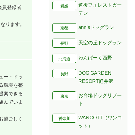
道後フォレストガー
愛媛
会員登録者
デン
となります。
ann’sドッグラン
京都
天空の丘ドッグラン
長野
わんぱーく西野
北海道
DOG GARDEN
長野
ュー・ドッ
RESORT軽井沢
る環境を整
提案できる
お台場ドッグリゾー
東京
組んでいま
ト
WANCOTT（ワンコ
神奈川
お過ごしく
ット）