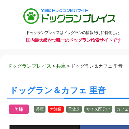
ドッグランプレイスはドッグランの情報だけに特化した
国内最大級かつ唯一のドッグラン検索サイトです
コ
ドッグランプレイス
兵庫
>
>
ドッグラン＆カフェ 里音
ン
テ
ン
ドッグラン＆カフェ 里音
ツ
へ
ス
兵庫
兵庫
大注目
天然芝
サイズ区分け
カフェ
キ
ッ