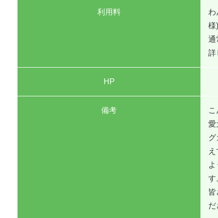
利用料
わ
様
通
詳
HP
備考
こ
愛
グ
え
よ
す
皆
だ