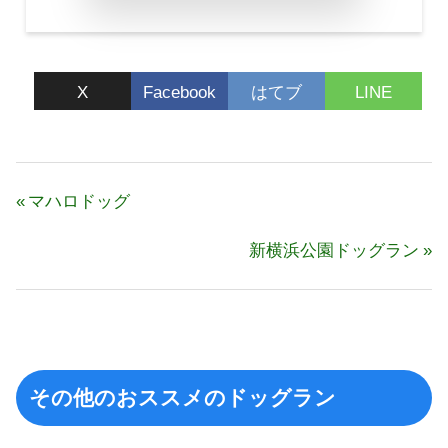
X
Facebook
はてブ
LINE
投
前
マハロドッグ
稿
の
ナ
次
新横浜公園ドッグラン
記
ビ
の
事:
ゲ
記
ー
事:
シ
ョ
その他のおススメのドッグラン
ン